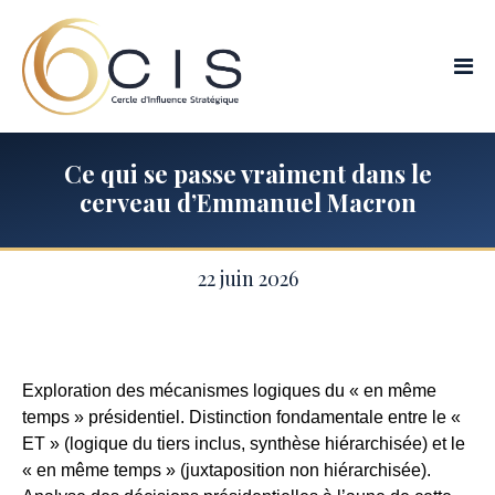
Aller
au
contenu
Cer
d'i
str
:
str
Ce qui se passe vraiment dans le
d'I
cerveau d’Emmanuel Macron
&
Rel
Pub
22 juin 2026
Exploration des mécanismes logiques du « en même
temps » présidentiel. Distinction fondamentale entre le «
ET » (logique du tiers inclus, synthèse hiérarchisée) et le
« en même temps » (juxtaposition non hiérarchisée).