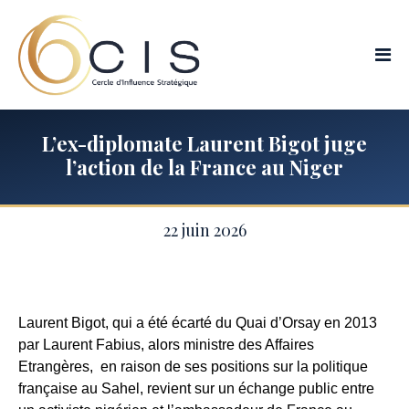
Aller
au
contenu
Cer
d'i
str
:
str
L’ex-diplomate Laurent Bigot juge
d'I
l’action de la France au Niger
&
Rel
Pub
22 juin 2026
Laurent Bigot, qui a été écarté du Quai d’Orsay en 2013
par Laurent Fabius, alors ministre des Affaires
Etrangères, en raison de ses positions sur la politique
française au Sahel, revient sur un échange public entre